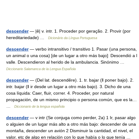
descender
— |ê| v. intr. 1. Proceder por geração. 2. Provir (por
hereditariedade) …
Dicionário da Língua Portuguesa
descender
— verbo intransitivo / transitivo 1. Pasar (una persona,
un animal o una cosa) [de un lugar a otro más bajo]: Descendió a l
valle. Descendieron al herido de la ambulancia. Sinónimo …
Diccionario Salamanca de la Lengua Española
descender
— (Del lat. descendĕre). 1. tr. bajar (ǁ poner bajo). 2.
intr. bajar (ǁ ir desde un lugar a otro más bajo). 3. Dicho de una
cosa líquida: Caer, fluir, correr. 4. Proceder, por natural
propagación, de un mismo principio o persona común, que es la…
…
Diccionario de la lengua española
descender
— v intr (Se conjuga como perder, 2a) 1 Ir, pasar algo
o alguien de un lugar más alto a otro más bajo: descender de una
montaña, descender un avión 2 Disminuir la cantidad, el nivel, el
valor, etc de algo en relación con lo que había o lo que tenía …