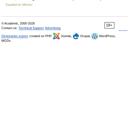
Español en México
© Academic, 2000-2026
18+
Contact us:
Technical Support
,
Advertising
Dictionaries export
, created on PHP,
Joomla,
Drupal,
WordPress,
MODx.