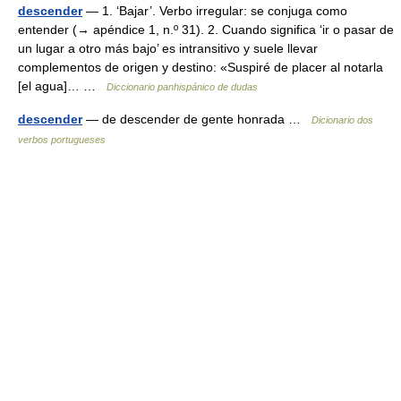
descender
— 1. ‘Bajar’. Verbo irregular: se conjuga como
entender (→ apéndice 1, n.º 31). 2. Cuando significa ‘ir o pasar de
un lugar a otro más bajo’ es intransitivo y suele llevar
complementos de origen y destino: «Suspiré de placer al notarla
[el agua]… …
Diccionario panhispánico de dudas
descender
— de descender de gente honrada …
Dicionario dos
verbos portugueses