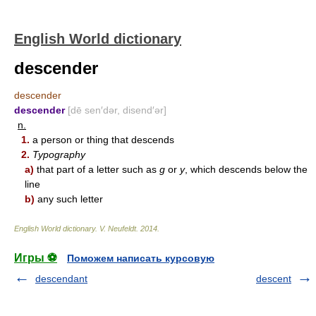
English World dictionary
descender
descender
descender
[dē sen′dər, disend′ər]
n.
1.
a person or thing that descends
2.
Typography
a)
that part of a letter such as
g
or
y
, which descends below the
line
b)
any such letter
English World dictionary
.
V. Neufeldt
.
2014
.
Игры ⚽
Поможем написать курсовую
descendant
descent