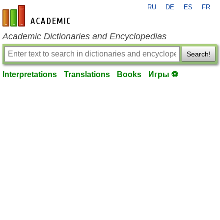
RU
DE
ES
FR
en-academic.com
Academic Dictionaries and Encyclopedias
Search!
Interpretations
Translations
Books
Игры ⚽